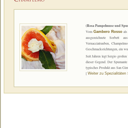
(Rosa Pampelmuse und Spu
Vom
als
Gambero Rosso
ausgezeichnete Sorbett 
Vernacciatrauben, Champelmo 
Geschmacksrichtungen, ein wun
Seit Jahren legt Sergio große
dieser Gegend. Der Spumante 
typisches Produkt aus San Gi
[
Weiter zu Spezialitäten 